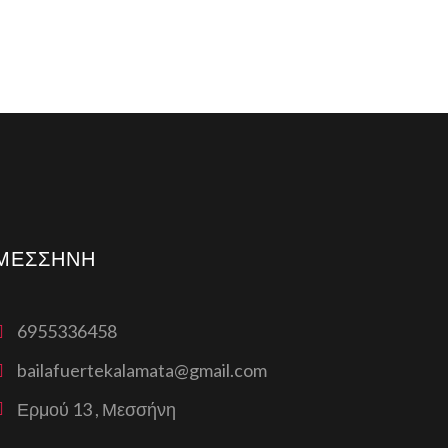
ΜΕΣΣΉΝΗ
6955336458
bailafuertekalamata@gmail.com
Ερμού 13 , Μεσσήνη