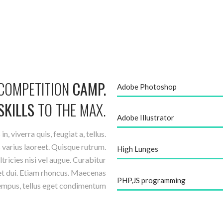
COMPETITION
CAMP.
Adobe Photoshop
SKILLS
TO
THE
MAX.
Adobe Illustrator
, viverra quis, feugiat a, tellus.
s varius laoreet. Quisque rutrum.
High Lunges
tricies nisi vel augue. Curabitur
get dui. Etiam rhoncus. Maecenas
PHP,JS programming
empus, tellus eget condimentum