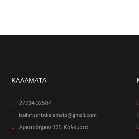
ΚΑΛΑΜΆΤΑ
α
27214 02507
bailafuertekalamata@gmail.com
Αριστοδήμου 135, Καλαμάτα