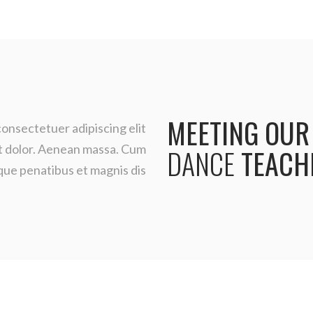
MEETING
OUR
consectetuer adipiscing elit
t dolor. Aenean massa. Cum
DANCE
TEACH
ue penatibus et magnis dis