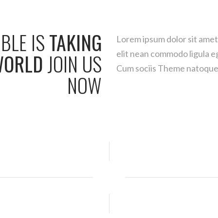
BLE
IS
TAKING
Lorem ipsum dolor sit amet
elit nean commodo ligula e
WORLD
JOIN
US
Cum sociis Theme natoque 
NOW