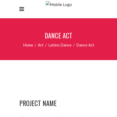
DANCE ACT
Home
/
Art
/
Latino Dance
/
Dance Act
PROJECT NAME