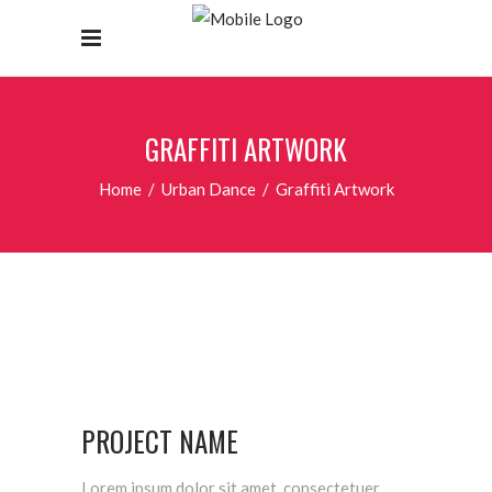
GRAFFITI ARTWORK
Home
/
Urban Dance
/
Graffiti Artwork
PROJECT NAME
Lorem ipsum dolor sit amet, consectetuer