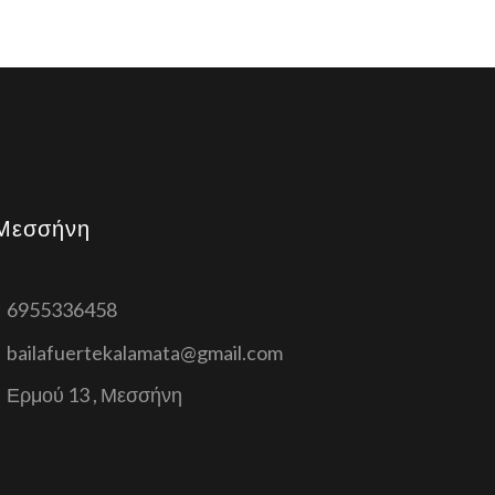
Μεσσήνη
6955336458
bailafuertekalamata@gmail.com
Ερμού 13 , Μεσσήνη