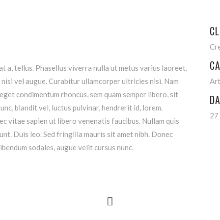
CL
Cr
CA
t a, tellus. Phasellus viverra nulla ut metus varius laoreet.
nisi vel augue. Curabitur ullamcorper ultricies nisi. Nam
Ar
 eget condimentum rhoncus, sem quam semper libero, sit
DA
, blandit vel, luctus pulvinar, hendrerit id, lorem.
27
 vitae sapien ut libero venenatis faucibus. Nullam quis
unt. Duis leo. Sed fringilla mauris sit amet nibh. Donec
ibendum sodales, augue velit cursus nunc.