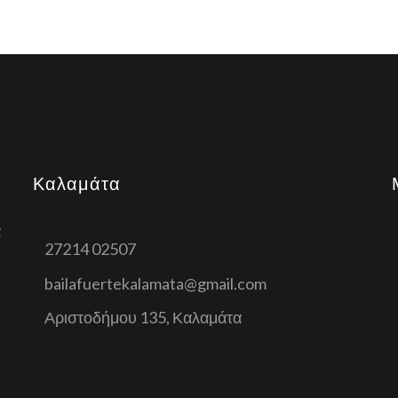
Καλαμάτα
α
27214 02507
bailafuertekalamata@gmail.com
Αριστοδήμου 135, Καλαμάτα