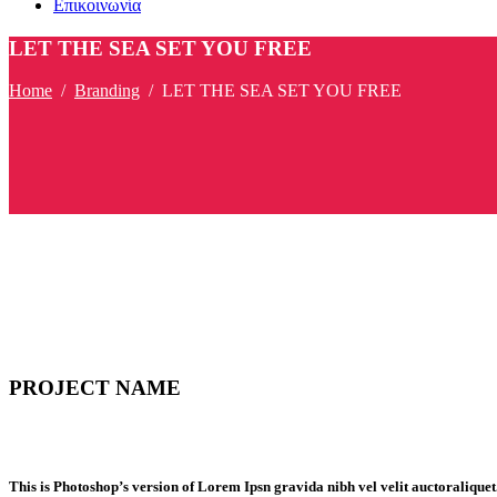
Επικοινωνία
LET THE SEA SET YOU FREE
Home
/
Branding
/
LET THE SEA SET YOU FREE
PROJECT NAME
This is Photoshop’s version of Lorem Ipsn gravida nibh vel velit auctoraliquet.