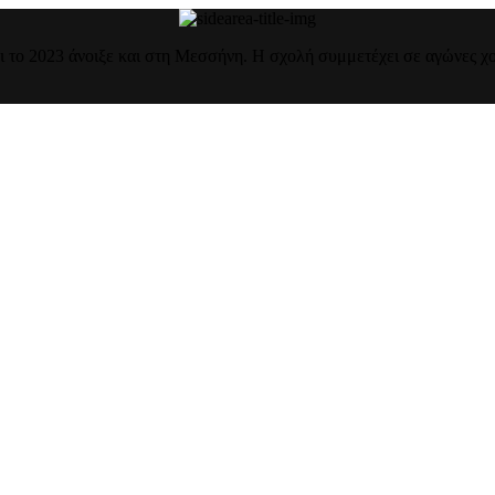
ι το 2023 άνοιξε και στη Μεσσήνη. Η σχολή συμμετέχει σε αγώνες χορ