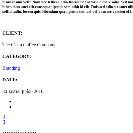
msan ipsum velit. Nam nec tellus a odio tincidunt auctor a ornare odio. Sed non
biben dum auci elit consequat ipsutis sem nibh id elit. Duis sed odio sit amet n
sollicitudin, lorem quis bibendum quat ipsutis sem vel velit auctor version of 
CLIENT:
The Clean Coffee Company
CATEGORY:
Branding
DATE:
30 Σεπτεμβρίου 2016