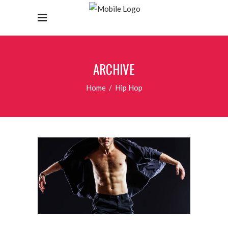
ARCHIVE
Home
/
Hip Hop